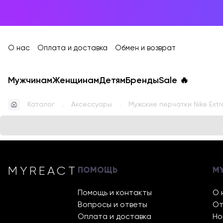
О нас
Оплата и доставка
Обмен и возврат
Мужчинам
Женщинам
Детям
Бренды
Sale
🔥
Каталог
Аксессуары
Мужские перчатки Nike Ext
MYREACT
ПОМОЩЬ
M
Помощь и контакты
О 
Вопросы и ответы
От
Оплата и доставка
Но