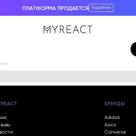
ПЛАТФОРМА ПРОДАЕТСЯ
Подробнее
reme
YREACT
БРЕНДЫ
нас
Adidas
зывы
Asics
вости
Converse