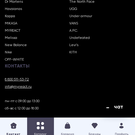
Dr Martens
The North Face
Havaianas
UGG
Kappa
Under armour
MIKASA
VANS
MYREACT
A.P.C.
Melissa
Undefeated
New Balance
Levi’s
Nike
KITH
OFF-WHITE
КОНТАКТЫ
8 800 511-53-72
info@myreact.ru
пн-пт с 09:00 до 13:00
чат
сб-вс с 12:00 до 18:00
MYREACT.RU © 2018 – 2025
Контент
Каталог
Корзина
Бренды
Профиль