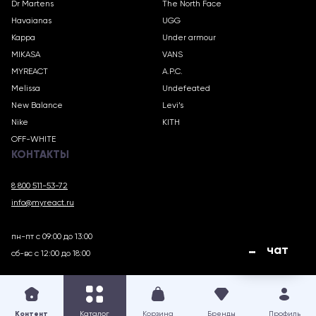
Dr Martens
The North Face
Havaianas
UGG
Kappa
Under armour
MIKASA
VANS
MYREACT
A.P.C.
Melissa
Undefeated
New Balance
Levi’s
Nike
KITH
OFF-WHITE
КОНТАКТЫ
8 800 511-53-72
info@myreact.ru
пн-пт с 09:00 до 13:00
чат
сб-вс с 12:00 до 18:00
MYREACT.RU © 2018 – 2025
Контент
Каталог
Корзина
Бренды
Профиль