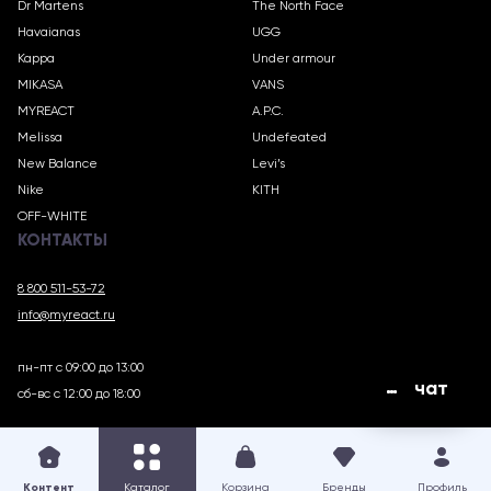
Dr Martens
The North Face
Havaianas
UGG
Kappa
Under armour
MIKASA
VANS
MYREACT
A.P.C.
Melissa
Undefeated
New Balance
Levi’s
Nike
KITH
OFF-WHITE
КОНТАКТЫ
8 800 511-53-72
info@myreact.ru
пн-пт с 09:00 до 13:00
чат
сб-вс с 12:00 до 18:00
MYREACT.RU © 2018 – 2025
Контент
Каталог
Корзина
Бренды
Профиль