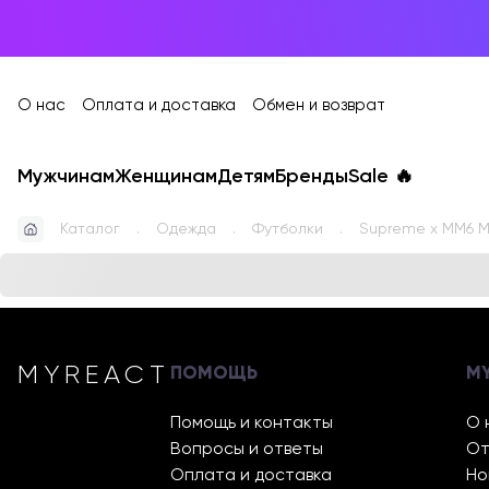
О нас
Оплата и доставка
Обмен и возврат
Мужчинам
Женщинам
Детям
Бренды
Sale
🔥
Каталог
Одежда
Футболки
Supreme x MM6 M
MYREACT
ПОМОЩЬ
M
Помощь и контакты
О 
Вопросы и ответы
От
Оплата и доставка
Но