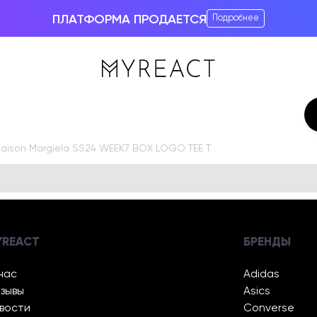
ПЛАТФОРМА ПРОДАЕТСЯ
Подробнее
aison Margiela SS24 WEEK7 BOX LOGO TEE T
YREACT
БРЕНДЫ
нас
Adidas
зывы
Asics
вости
Converse