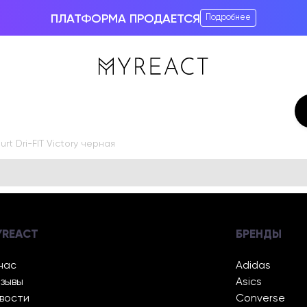
ПЛАТФОРМА ПРОДАЕТСЯ
Подробнее
rt Dri-FIT Victory черная
YREACT
БРЕНДЫ
нас
Adidas
зывы
Asics
вости
Converse