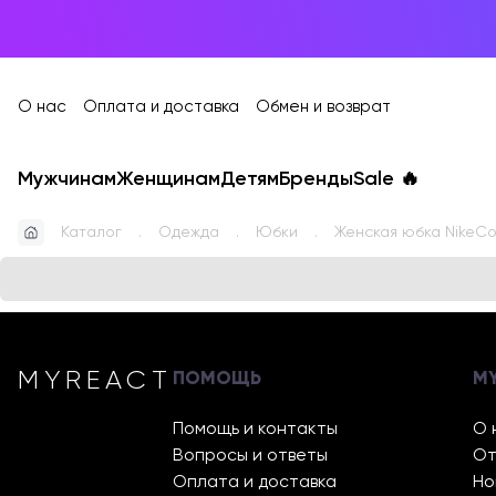
О нас
Оплата и доставка
Обмен и возврат
Мужчинам
Женщинам
Детям
Бренды
Sale
🔥
Каталог
Одежда
Юбки
Женская юбка NikeCou
MYREACT
ПОМОЩЬ
M
Помощь и контакты
О 
Вопросы и ответы
От
Оплата и доставка
Но