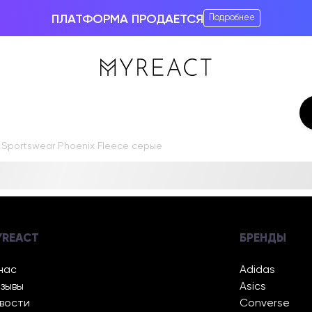
ПЛАТФОРМА ПРОДАЕТСЯ
Подробнее
 Sportswear Phoenix Fleece серые
YREACT
БРЕНДЫ
нас
Adidas
зывы
Asics
вости
Converse