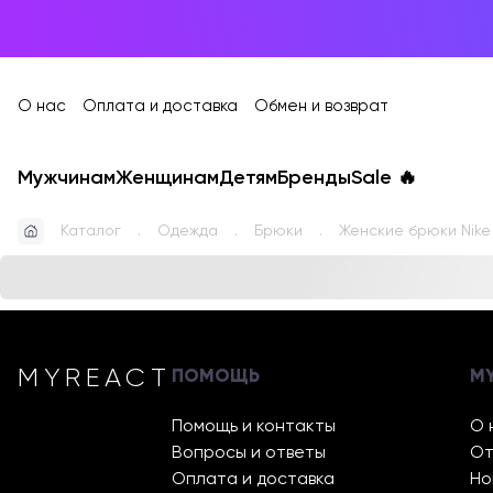
О нас
Оплата и доставка
Обмен и возврат
Мужчинам
Женщинам
Детям
Бренды
Sale
🔥
Каталог
Одежда
Брюки
Женские брюки Nike
MYREACT
ПОМОЩЬ
M
Помощь и контакты
О 
Вопросы и ответы
От
Оплата и доставка
Но