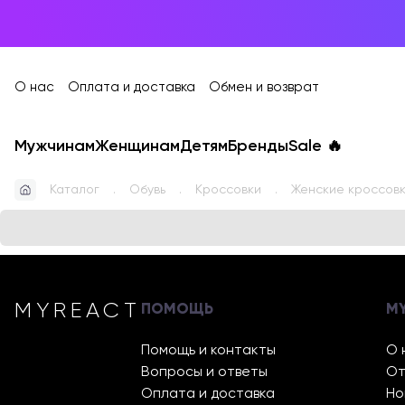
О нас
Оплата и доставка
Обмен и возврат
Мужчинам
Женщинам
Детям
Бренды
Sale
🔥
Каталог
Обувь
Кроссовки
Женские кроссовки
MYREACT
ПОМОЩЬ
M
Помощь и контакты
О 
Вопросы и ответы
От
Оплата и доставка
Но