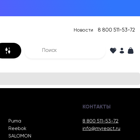
8 800 511-53-72
Новости
КОНТАКТЫ
Puma
8 800 511-53-72
Reebok
info@myreact.ru
SALOMON