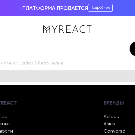
ПЛАТФОРМА ПРОДАЕТСЯ
Подробнее
 nike Air Jordan 3 Retro белые
YREACT
БРЕНДЫ
нас
Adidas
зывы
Asics
вости
Converse