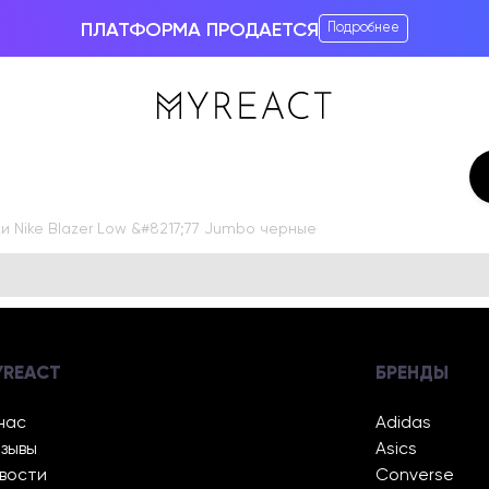
ПЛАТФОРМА ПРОДАЕТСЯ
Подробнее
 Nike Blazer Low &#8217;77 Jumbo черные
YREACT
БРЕНДЫ
нас
Adidas
зывы
Asics
вости
Converse