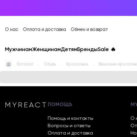
О нас
Оплата и доставка
Обмен и возврат
Мужчинам
Женщинам
Детям
Бренды
Sale
🔥
Каталог
Обувь
Кроссовки
Женские кроссовки
MYREACT
ПОМОЩЬ
M
Помощь и контакты
О 
Вопросы и ответы
От
Оплата и доставка
Но