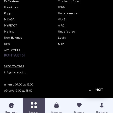
Dr Martens
The North Face
Havaianas
UGG
Kappa
Under armour
MIKASA
VANS
MYREACT
A.P.C.
Melissa
Undefeated
New Balance
Levi’s
Nike
KITH
OFF-WHITE
КОНТАКТЫ
8 800 511-53-72
info@myreact.ru
пн-пт с 09:00 до 13:00
чат
сб-вс с 12:00 до 18:00
MYREACT.RU © 2018 – 2025
Контент
Каталог
Корзина
Бренды
Профиль