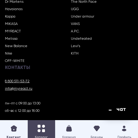
Dr Martens
The North Face
Havaianas
UGG
Kappa
Under armour
MIKASA
VANS
MYREACT
A.P.C.
Melissa
Undefeated
New Balance
Levi’s
Nike
KITH
OFF-WHITE
КОНТАКТЫ
8 800 511-53-72
info@myreact.ru
пн-пт с 09:00 до 13:00
чат
сб-вс с 12:00 до 18:00
MYREACT.RU © 2018 – 2025
Контент
Каталог
Корзина
Бренды
Профиль