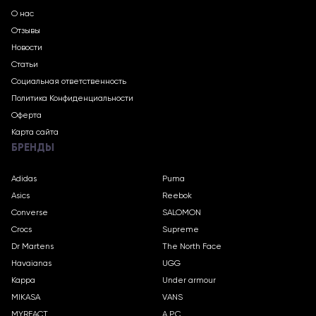
О нас
Отзывы
Новости
Статьи
Социальная ответственность
Политика Конфиденциальности
Оферта
Карта сайта
БРЕНДЫ
Adidas
Puma
Asics
Reebok
Converse
SALOMON
Crocs
Supreme
Dr Martens
The North Face
Havaianas
UGG
Kappa
Under armour
MIKASA
VANS
MYREACT
A.P.C.