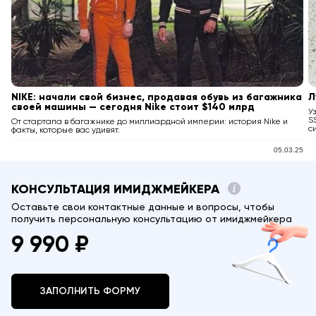
NIKE: начали свой бизнес, продавая обувь из багажника
Л
своей машины — сегодня Nike стоит $140 млрд
У
S
От стартапа в багажнике до миллиардной империи: история Nike и
с
факты, которые вас удивят.
05.03.25
КОНСУЛЬТАЦИЯ ИМИДЖМЕЙКЕРА
Оставьте свои контактные данные и вопросы, чтобы
получить персональную консультацию от имиджмейкера
9 990 ₽
ЗАПОЛНИТЬ ФОРМУ