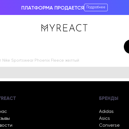
ПЛАТФОРМА ПРОДАЕТСЯ
Подробнее
 Nike Sportswear Phoenix Fleece желтый
YREACT
БРЕНДЫ
нас
Adidas
зывы
Asics
вости
Converse