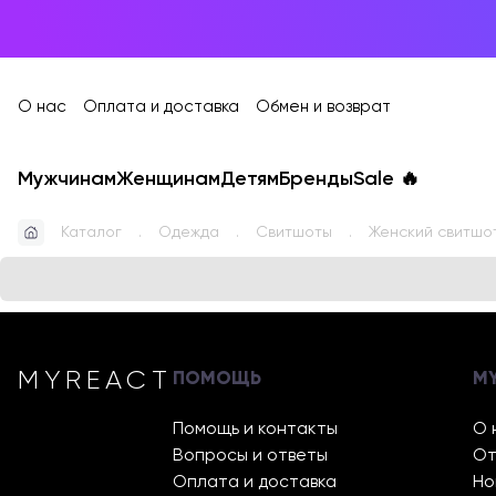
О нас
Оплата и доставка
Обмен и возврат
Мужчинам
Женщинам
Детям
Бренды
Sale
🔥
Каталог
Одежда
Свитшоты
Женский свитшот
MYREACT
ПОМОЩЬ
M
Помощь и контакты
О 
Вопросы и ответы
От
Оплата и доставка
Но