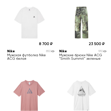
8 700
23 500
Nike
Nike
850
930
Мужская футболка Nike
Мужские брюки Nike ACG
ACG белая
“Smith Summit” зеленые