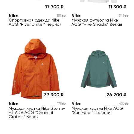
17 700
11 300
Nike
Nike
157
349
Спортивная одежда Nike
Мужская футболка Nike
ACG “River Drifter” черная
ACG “Hike Snacks” белая
37 300
26 200
Nike
Nike
175
436
Мужская куртка Nike Storm-
Мужская куртка Nike ACG
FIT ADV ACG “Chain of
“Sun Farer” зеленая
Craters” белая