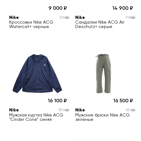
9 000
14 900
Nike
Nike
365
748
Кроссовки Nike ACG
Сандалии Nike ACG Air
Watercat+ черные
Deschutz+ серые
16 100
16 500
Nike
Nike
806
610
Мужская куртка Nike ACG
Мужские брюки Nike ACG
“Cinder Cone” синяя
зеленые