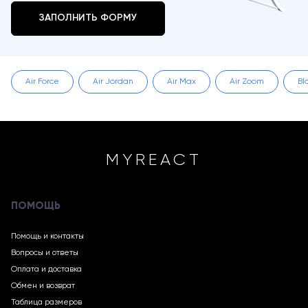
ЗАПОЛНИТЬ ФОРМУ
Air Force
Air Jordan
Air Max
Air Zoom
Bl
MYREACT
ПОМОЩЬ
Помощь и контакты
Вопросы и ответы
Оплата и доставка
Обмен и возврат
Таблица размеров