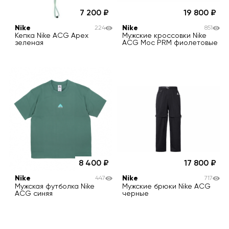
7 200
19 800
Nike
Nike
224
851
Кепка Nike ACG Apex
Мужские кроссовки Nike
зеленая
ACG Moc PRM фиолетовые
8 400
17 800
Nike
Nike
447
717
Мужская футболка Nike
Мужские брюки Nike ACG
ACG синяя
черные