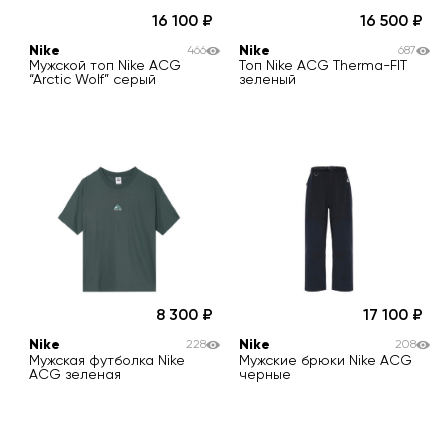
16 100
16 500
Nike
Nike
466
687
Мужской топ Nike ACG
Топ Nike ACG Therma-FIT
“Arctic Wolf” серый
зеленый
8 300
17 100
Nike
Nike
228
208
Мужская футболка Nike
Мужские брюки Nike ACG
ACG зеленая
черные