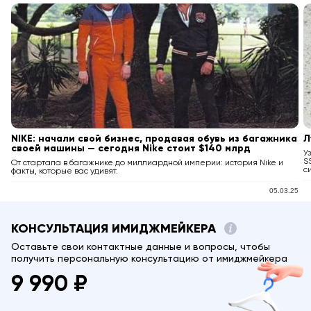
NIKE: начали свой бизнес, продавая обувь из багажника
Л
своей машины — сегодня Nike стоит $140 млрд
У
S
От стартапа в багажнике до миллиардной империи: история Nike и
с
факты, которые вас удивят.
05.03.25
КОНСУЛЬТАЦИЯ ИМИДЖМЕЙКЕРА
Оставьте свои контактные данные и вопросы, чтобы
получить персональную консультацию от имиджмейкера
9 990 ₽