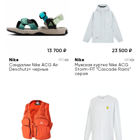
13 700
23 500
Nike
Nike
810
483
Сандалии Nike ACG Air
Мужская куртка Nike ACG
Deschutz+ черные
Storm-FIT “Cascade Rains”
серая