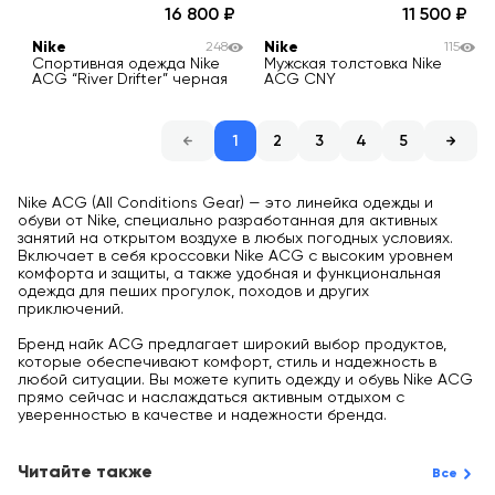
16 800
11 500
Nike
Nike
248
115
Спортивная одежда Nike
Мужская толстовка Nike
ACG “River Drifter” черная
ACG CNY
1
2
3
4
5
Nike ACG (All Conditions Gear) — это линейка одежды и
обуви от Nike, специально разработанная для активных
занятий на открытом воздухе в любых погодных условиях.
Включает в себя кроссовки Nike ACG с высоким уровнем
комфорта и защиты, а также удобная и функциональная
одежда для пеших прогулок, походов и других
приключений.
Бренд найк ACG предлагает широкий выбор продуктов,
которые обеспечивают комфорт, стиль и надежность в
любой ситуации. Вы можете купить одежду и обувь Nike ACG
прямо сейчас и наслаждаться активным отдыхом с
уверенностью в качестве и надежности бренда.
Читайте также
Все