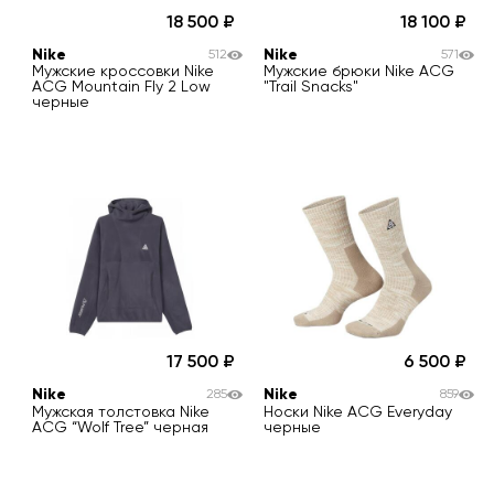
18 500
18 100
Nike
Nike
512
571
Мужские кроссовки Nike
Мужские брюки Nike ACG
ACG Mountain Fly 2 Low
"Trail Snacks"
черные
17 500
6 500
Nike
Nike
285
859
Мужская толстовка Nike
Носки Nike ACG Everyday
ACG “Wolf Tree” черная
черные