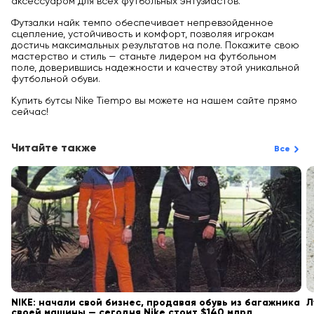
аксессуаром для всех футбольных энтузиастов.
Футзалки найк темпо обеспечивает непревзойденное
сцепление, устойчивость и комфорт, позволяя игрокам
достичь максимальных результатов на поле. Покажите свою
мастерство и стиль — станьте лидером на футбольном
поле, доверившись надежности и качеству этой уникальной
футбольной обуви.
Купить бутсы Nike Tiempo вы можете на нашем сайте прямо
сейчас!
Читайте также
Все
NIKE: начали свой бизнес, продавая обувь из багажника
Л
своей машины — сегодня Nike стоит $140 млрд