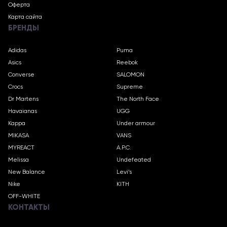
Оферта
Карта сайта
БРЕНДЫ
Adidas
Puma
Asics
Reebok
Converse
SALOMON
Crocs
Supreme
Dr Martens
The North Face
Havaianas
UGG
Kappa
Under armour
MIKASA
VANS
MYREACT
A.P.C.
Melissa
Undefeated
New Balance
Levi’s
Nike
KITH
OFF-WHITE
КОНТАКТЫ