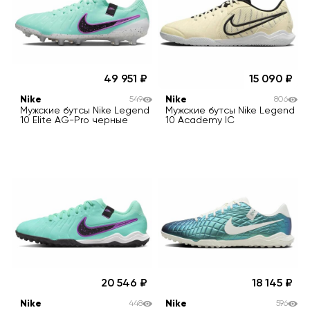
49 951
15 090
Nike
Nike
549
806
Мужские бутсы Nike Legend
Мужские бутсы Nike Legend
10 Elite AG-Pro черные
10 Academy IC
20 546
18 145
Nike
Nike
448
596