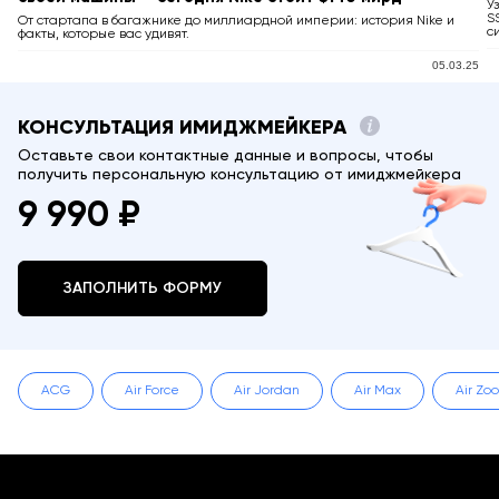
У
S
От стартапа в багажнике до миллиардной империи: история Nike и
с
факты, которые вас удивят.
05.03.25
КОНСУЛЬТАЦИЯ ИМИДЖМЕЙКЕРА
Оставьте свои контактные данные и вопросы, чтобы
получить персональную консультацию от имиджмейкера
9 990 ₽
ЗАПОЛНИТЬ ФОРМУ
ACG
Air Force
Air Jordan
Air Max
Air Zo