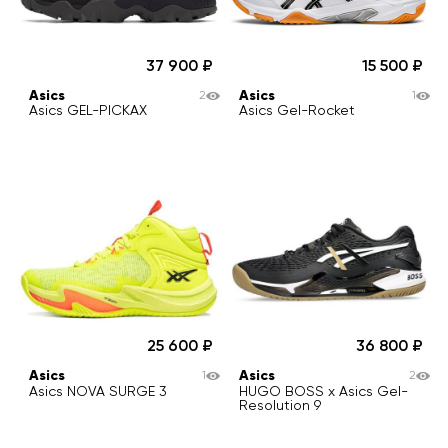
37 900
15 500
Asics
Asics
2
1
Asics GEL-PICKAX
Asics Gel-Rocket
25 600
36 800
Asics
Asics
1
2
Asics NOVA SURGE 3
HUGO BOSS x Asics Gel-
Resolution 9