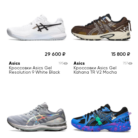
29 600
15 800
Asics
Asics
195
757
Кроссовки Asics Gel
Кроссовки Asics Gel
Resolution 9 White Black
Kahana TR V2 Mocha