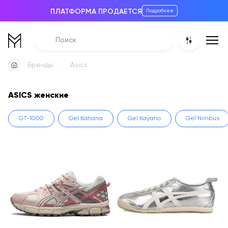
ПЛАТФОРМА ПРОДАЕТСЯ
Подробнее
Бренды
Asics
ASICS женские
GT-1000
Gel Kahana
Gel Kayano
Gel Nimbus