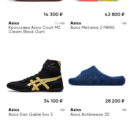
14 300
42 800
Asics
Asics
524
1
Кроссовки Asics Court MZ
Asics Metarise 2 PARIS
Cream Black Gum
34 100
28 200
Asics
Asics
1
1
Asics Dan Gable Evo 3
Asics Actibreeze 3D