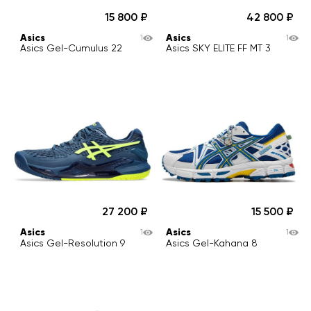
15 800
42 800
Asics
Asics
1
1
Asics Gel-Cumulus 22
Asics SKY ELITE FF MT 3
27 200
15 500
Asics
Asics
1
1
Asics Gel-Resolution 9
Asics Gel-Kahana 8