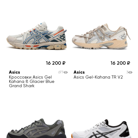
16 200
16 200
Asics
Asics
677
3
Кроссовки Asics Gel
Asics Gel-Kahana TR V2
Kahana 8 Glacier Blue
Grand Shark