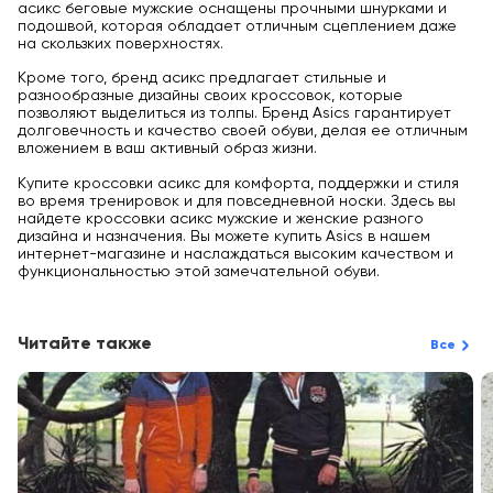
асикс беговые мужские оснащены прочными шнурками и
подошвой, которая обладает отличным сцеплением даже
на скользких поверхностях.
Кроме того, бренд асикс предлагает стильные и
разнообразные дизайны своих кроссовок, которые
позволяют выделиться из толпы. Бренд Asics гарантирует
долговечность и качество своей обуви, делая ее отличным
вложением в ваш активный образ жизни.
Купите кроссовки асикс для комфорта, поддержки и стиля
во время тренировок и для повседневной носки. Здесь вы
найдете кроссовки асикс мужские и женские разного
дизайна и назначения. Вы можете купить Asics в нашем
интернет-магазине и наслаждаться высоким качеством и
функциональностью этой замечательной обуви.
Читайте также
Все