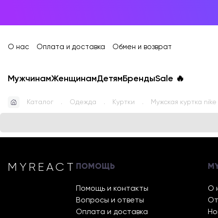
О нас
Оплата и доставка
Обмен и возврат
Мужчинам
Женщинам
Детям
Бренды
Sale
🔥
Каталог
Одежда
Куртки
Мужская куртка nike
MYREACT
ПОМОЩЬ
M
Помощь и контакты
О 
Вопросы и ответы
От
Оплата и доставка
Но