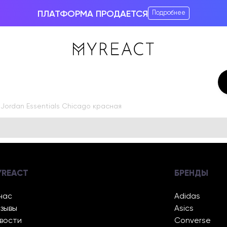
ПЛАТФОРМА ПРОДАЕТСЯ
Подробнее
 Jordan Essentials Chicago красная
YREACT
БРЕНДЫ
нас
Adidas
зывы
Asics
вости
Converse