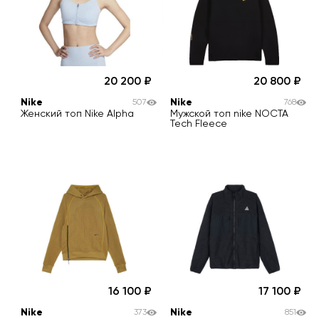
20 200
20 800
Nike
Nike
507
768
Женский топ Nike Alpha
Мужской топ nike NOCTA
Tech Fleece
16 100
17 100
Nike
Nike
373
851