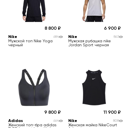
8 800
6 900
Nike
Nike
684
863
Мужской топ Nike Yoga
Мужская рубашка nike
черный
Jordan Sport черная
9 800
11 900
Adidas
Nike
664
808
Женский топ-бра adidas
Женская майка NikeCourt