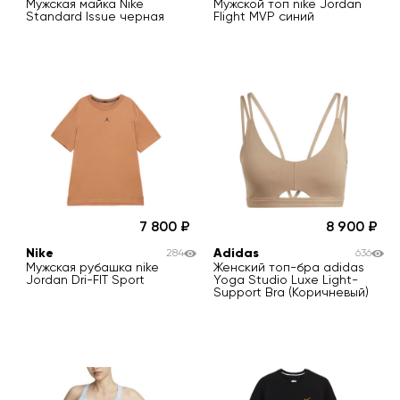
Мужская майка Nike
Мужской топ nike Jordan
Standard Issue черная
Flight MVP синий
7 800
8 900
Nike
Adidas
284
636
Мужская рубашка nike
Женский топ-бра adidas
Jordan Dri-FIT Sport
Yoga Studio Luxe Light-
Support Bra (Коричневый)