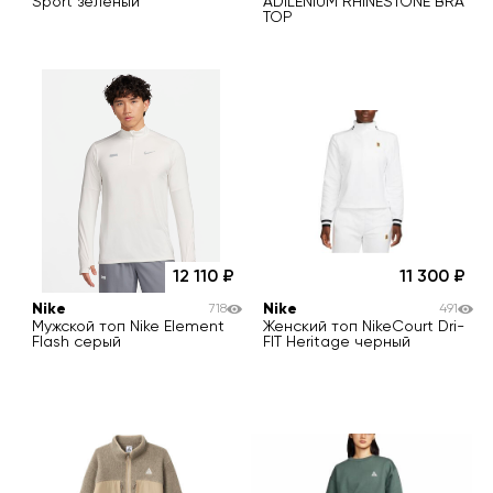
Sport зеленый
ADILENIUM RHINESTONE BRA
TOP
12 110
11 300
Nike
Nike
718
491
Мужской топ Nike Element
Женский топ NikeCourt Dri-
Flash серый
FIT Heritage черный