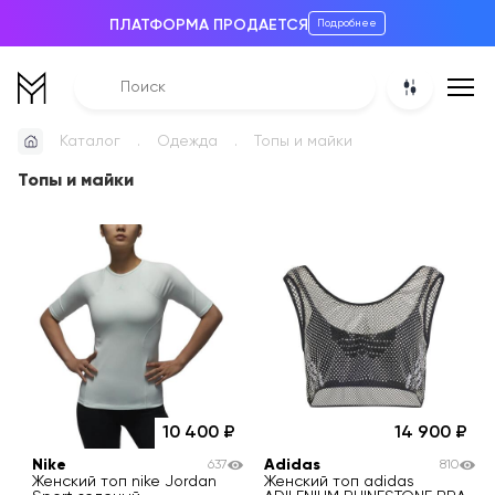
ПЛАТФОРМА ПРОДАЕТСЯ
Подробнее
Каталог
Одежда
Топы и майки
Топы и майки
10 400
14 900
Nike
Adidas
637
810
Женский топ nike Jordan
Женский топ adidas