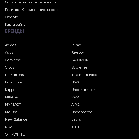
Социальная ответственность
Политика Конфиденциальности
Оферта
Карта сайта
БРЕНДЫ
Adidas
Puma
Asics
Reebok
Converse
SALOMON
Crocs
Supreme
Dr Martens
The North Face
Havaianas
UGG
Kappa
Under armour
MIKASA
VANS
MYREACT
A.P.C.
Melissa
Undefeated
New Balance
Levi’s
Nike
KITH
OFF-WHITE