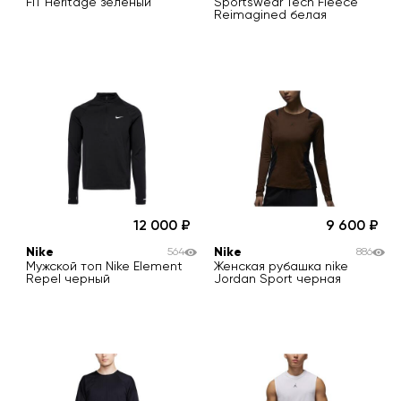
FIT Heritage зеленый
Sportswear Tech Fleece
Reimagined белая
12 000
9 600
Nike
Nike
564
886
Мужской топ Nike Element
Женская рубашка nike
Repel черный
Jordan Sport черная