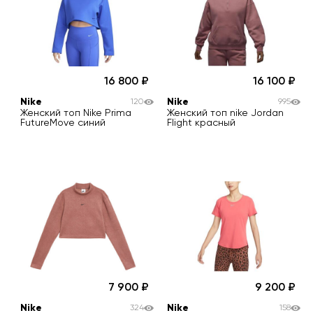
16 800
16 100
Nike
Nike
120
995
Женский топ Nike Prima
Женский топ nike Jordan
FutureMove синий
Flight красный
7 900
9 200
Nike
Nike
324
158