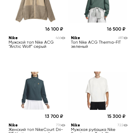
16 100
16 500
Nike
Nike
466
687
Мужской топ Nike ACG
Топ Nike ACG Therma-FIT
“Arctic Wolf” серый
зеленый
13 700
15 300
Nike
Nike
776
722
Женский топ NikeCourt Dri-
Мужская рубашка Nike