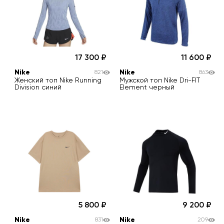
17 300
11 600
Nike
Nike
821
863
Женский топ Nike Running
Мужской топ Nike Dri-FIT
Division синий
Element черный
5 800
9 200
Nike
Nike
831
209