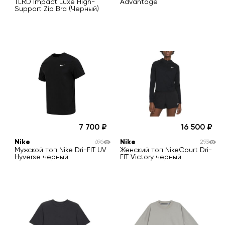
TLRD Impact Luxe High-
Advantage
Support Zip Bra (Черный)
7 700
16 500
Nike
Nike
696
293
Мужской топ Nike Dri-FIT UV
Женский топ NikeCourt Dri-
Hyverse черный
FIT Victory черный