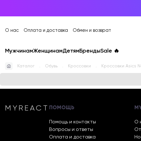
О нас
Оплата и доставка
Обмен и возврат
Мужчинам
Женщинам
Детям
Бренды
Sale
🔥
Каталог
Обувь
Кроссовки
Кроссовки Asics N
MYREACT
ПОМОЩЬ
M
Помощь и контакты
О 
Вопросы и ответы
От
Оплата и доставка
Но