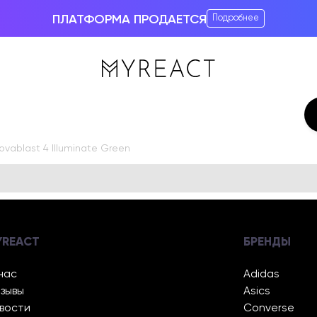
ПЛАТФОРМА ПРОДАЕТСЯ
Подробнее
ovablast 4 Illuminate Green
YREACT
БРЕНДЫ
нас
Adidas
зывы
Asics
вости
Converse