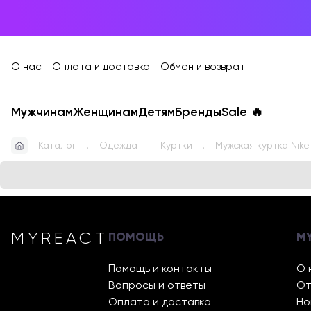
О нас
Оплата и доставка
Обмен и возврат
Мужчинам
Женщинам
Детям
Бренды
Sale
🔥
Каталог
Одежда
Куртки
Мужская куртка Nike
MYREACT
ПОМОЩЬ
M
Помощь и контакты
О 
Вопросы и ответы
От
Оплата и доставка
Но