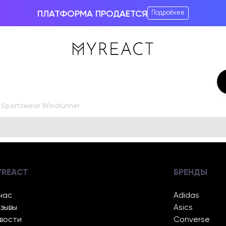
ПЛАТФОРМА ПРОДАЕТСЯ
Подробнее
 Sportswear Windrunner
YREACT
БРЕНДЫ
нас
Adidas
зывы
Asics
вости
Converse