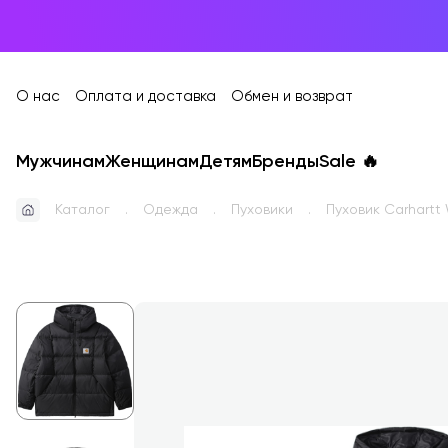
О нас
Оплата и доставка
Обмен и возврат
Мужчинам
Женщинам
Детям
Бренды
Sale
🔥
Каталог
Одежда
Пуховики
Пуховик Carhartt