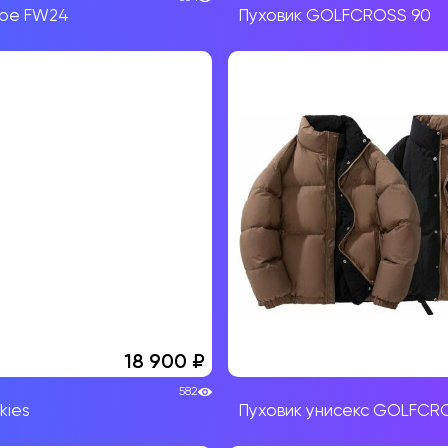
ape FW24
Пуховик GOLFCROSS 90
18 900
582
kies
Пуховик унисекс GOLFCR