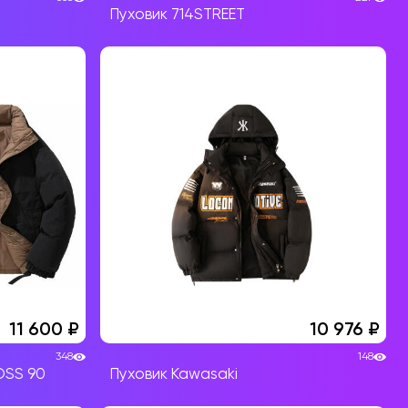
Пуховик 714STREET
11 600
10 976
348
148
OSS 90
Пуховик Kawasaki