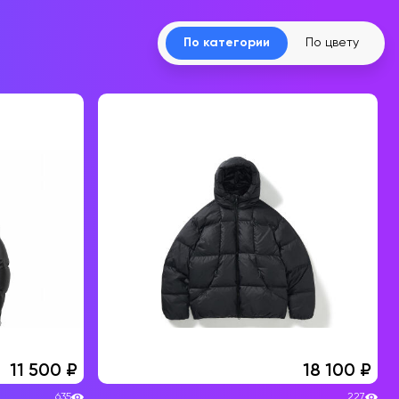
По категории
По цвету
11 500
18 100
635
227