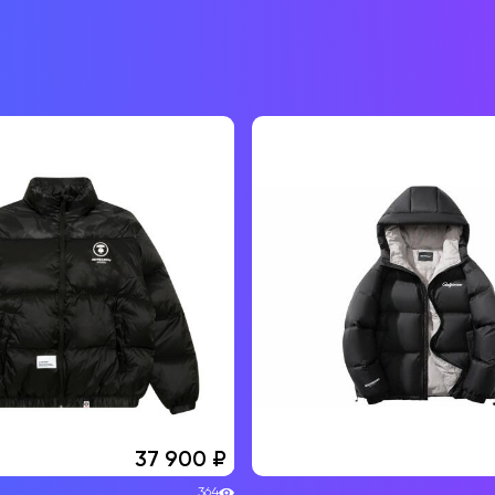
37 900
364