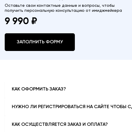
Оставьте свои контактные данные и вопросы, чтобы
получить персональную консультацию от имиджмейкера
9 990 ₽
ЗАПОЛНИТЬ ФОРМУ
КАК ОФОРМИТЬ ЗАКАЗ?
Все просто:
НУЖНО ЛИ РЕГИСТРИРОВАТЬСЯ НА САЙТЕ ЧТОБЫ С
1. Выберите категорию или бренд в меню навигации или вв
Нет. Но мы рекомендуем создать аккаунт, чтобы у вас была 
2. Выберите понравившуюся вещь и нажмите на кнопку «Доба
КАК ОСУЩЕСТВЛЯЕТСЯ ЗАКАЗ И ОПЛАТА?
3. Войдите в свой аккаунт или введите электронный адрес, 