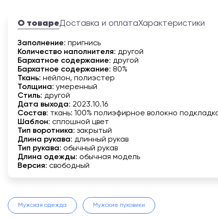
О товаре
Доставка и оплата
Характеристики
Заполнение
: пригнись
Количество наполнителя
: другой
Бархатное содержание
: другой
Бархатное содержание
: 80%
Ткань
: нейлон, полиэстер
Толщина
: умеренный
Стиль
: другой
Дата выхода
: 2023.10.16
Состав
: ткань: 100% полиэфирное волокно подкладк
Шаблон
: сплошной цвет
Тип воротника
: закрытый
Длина рукава
: длинный рукав
Тип рукава
: обычный рукав
Длина одежды
: обычная модель
Версия
: свободный
Мужская одежда
Мужские пуховики