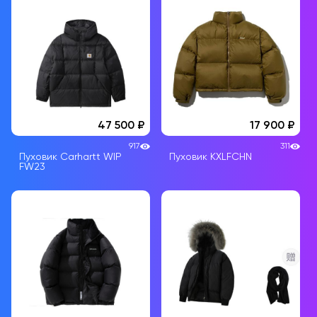
47 500
17 900
917
311
Пуховик Carhartt WIP
Пуховик KXLFCHN
FW23