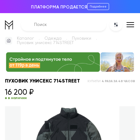
ПЛАТФОРМА ПРОДАЕТСЯ
Подробнее
Каталог
Одежда
Пуховики
Пуховик унисекс 714STREET
ПУХОВИК УНИСЕКС 714STREET
КУПИЛИ
4
РАЗА
ЗА 48 ЧАСОВ
16 200
₽
в наличии