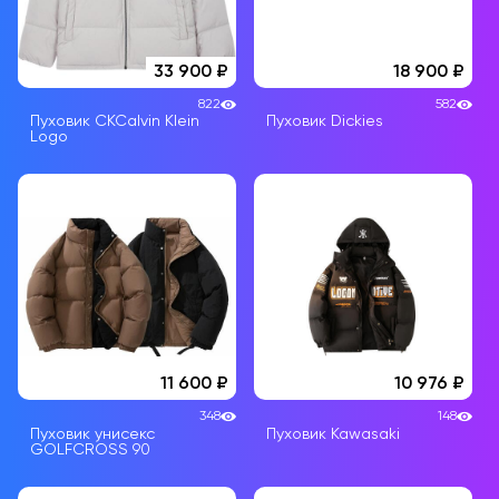
33 900
18 900
822
582
Пуховик CKCalvin Klein
Пуховик Dickies
Logo
11 600
10 976
348
148
Пуховик унисекс
Пуховик Kawasaki
GOLFCROSS 90