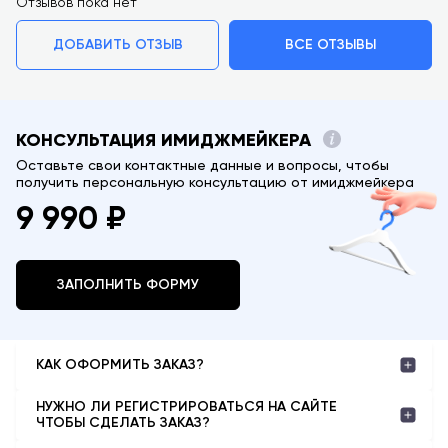
Отзывов пока нет
ДОБАВИТЬ ОТЗЫВ
ВСЕ ОТЗЫВЫ
КОНСУЛЬТАЦИЯ ИМИДЖМЕЙКЕРА
Оставьте свои контактные данные и вопросы, чтобы
получить персональную консультацию от имиджмейкера
9 990 ₽
ЗАПОЛНИТЬ ФОРМУ
КАК ОФОРМИТЬ ЗАКАЗ?
Все просто:
НУЖНО ЛИ РЕГИСТРИРОВАТЬСЯ НА САЙТЕ
1. Выберите категорию или бренд в меню навигации или введите в
ЧТОБЫ СДЕЛАТЬ ЗАКАЗ?
поиске название интересующей вещи или тренда.
Нет. Но мы рекомендуем создать аккаунт, чтобы у вас была