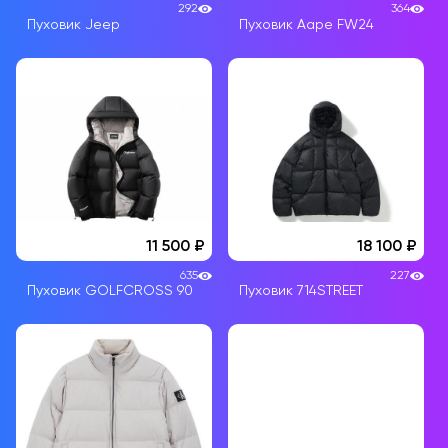
292
364
Пуховик Jeep
Пуховик Aape FW24
11 500
18 100
635
227
Пуховик GOLFCROSS 90
Пуховик 714STREET