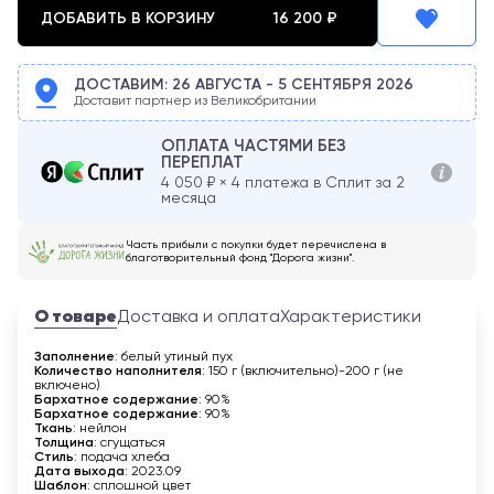
ДОБАВИТЬ В КОРЗИНУ
16 200
₽
ДОСТАВИМ:
26 АВГУСТА
-
5 СЕНТЯБРЯ
2026
Доставит партнер из Великобритании
ОПЛАТА ЧАСТЯМИ БЕЗ
ПЕРЕПЛАТ
4 050
₽ × 4 платежа в Сплит за 2
месяца
Часть прибыли с покупки будет перечислена в
благотворительный фонд "Дорога жизни".
О товаре
Доставка и оплата
Характеристики
Заполнение
: белый утиный пух
Количество наполнителя
: 150 г (включительно)-200 г (не
включено)
Бархатное содержание
: 90%
Бархатное содержание
: 90%
Ткань
: нейлон
Толщина
: сгущаться
Стиль
: подача хлеба
Дата выхода
: 2023.09
Шаблон
: сплошной цвет