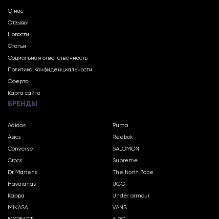
О нас
Отзывы
Новости
Статьи
Социальная ответственность
Политика Конфиденциальности
Оферта
Карта сайта
БРЕНДЫ
Adidas
Puma
Asics
Reebok
Converse
SALOMON
Crocs
Supreme
Dr Martens
The North Face
Havaianas
UGG
Kappa
Under armour
MIKASA
VANS