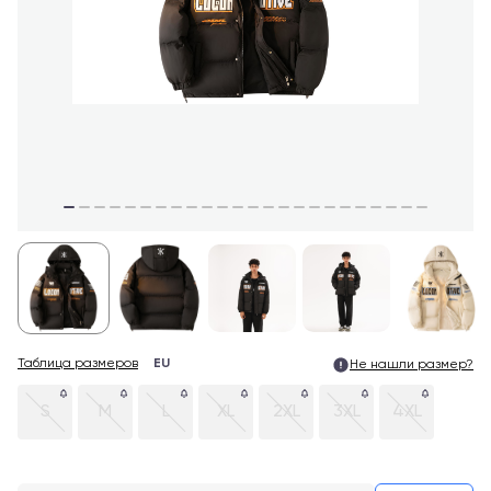
Таблица размеров
EU
Не нашли размер?
S
M
L
XL
2XL
3XL
4XL