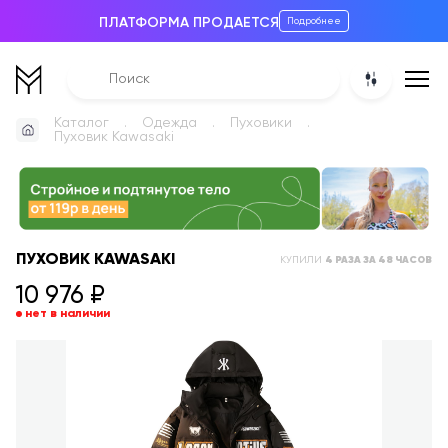
ПЛАТФОРМА ПРОДАЕТСЯ
Подробнее
Каталог
Одежда
Пуховики
Пуховик Kawasaki
ПУХОВИК KAWASAKI
КУПИЛИ
4
РАЗА
ЗА 48 ЧАСОВ
10 976
₽
нет в наличии