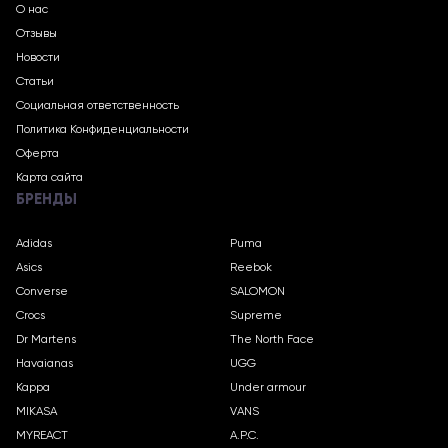
О нас
Отзывы
Новости
Статьи
Социальная ответственность
Политика Конфиденциальности
Оферта
Карта сайта
БРЕНДЫ
Adidas
Puma
Asics
Reebok
Converse
SALOMON
Crocs
Supreme
Dr Martens
The North Face
Havaianas
UGG
Kappa
Under armour
MIKASA
VANS
MYREACT
A.P.C.