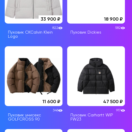
33 900
18 900
822
582
Пуховик CKCalvin Klein
Пуховик Dickies
Logo
11 600
47 500
348
917
Пуховик унисекс
Пуховик Carhartt WIP
GOLFCROSS 90
FW23