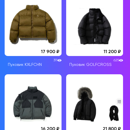
17 900
11 200
311
625
Пуховик KXLFCHN
Пуховик GOLFCROSS
16 200
21 800