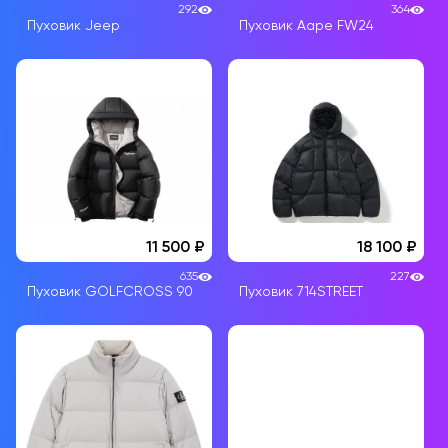
292
364
Пуховик Jeep
Пуховик Aape FW24
11 500
18 100
635
227
Пуховик GOLFCROSS 90
Пуховик 714STREET