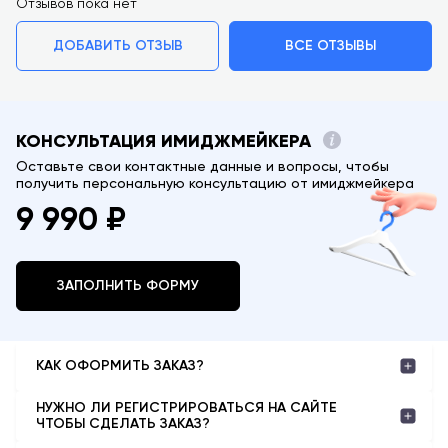
Отзывов пока нет
ДОБАВИТЬ ОТЗЫВ
ВСЕ ОТЗЫВЫ
КОНСУЛЬТАЦИЯ ИМИДЖМЕЙКЕРА
Оставьте свои контактные данные и вопросы, чтобы
получить персональную консультацию от имиджмейкера
9 990 ₽
ЗАПОЛНИТЬ ФОРМУ
КАК ОФОРМИТЬ ЗАКАЗ?
Все просто:
НУЖНО ЛИ РЕГИСТРИРОВАТЬСЯ НА САЙТЕ
1. Выберите категорию или бренд в меню навигации или введите в
ЧТОБЫ СДЕЛАТЬ ЗАКАЗ?
поиске название интересующей вещи или тренда.
Нет. Но мы рекомендуем создать аккаунт, чтобы у вас была