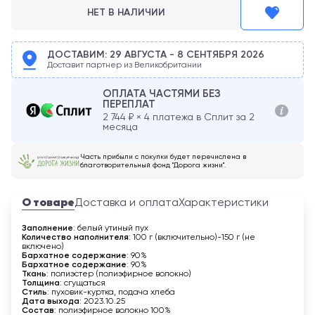
НЕТ В НАЛИЧИИ
ДОСТАВИМ:
29 АВГУСТА
-
8 СЕНТЯБРЯ
2026
Доставит партнер из Великобритании
ОПЛАТА ЧАСТЯМИ БЕЗ
ПЕРЕПЛАТ
2 744
₽ × 4 платежа в Сплит за 2
месяца
Часть прибыли с покупки будет перечислена в
благотворительный фонд "Дорога жизни".
О товаре
Доставка и оплата
Характеристики
Заполнение
: белый утиный пух
Количество наполнителя
: 100 г (включительно)-150 г (не
включено)
Бархатное содержание
: 90%
Бархатное содержание
: 90%
Ткань
: полиэстер (полиэфирное волокно)
Толщина
: сгущаться
Стиль
: пуховик-куртка, подача хлеба
Дата выхода
: 2023.10.25
Состав
: полиэфирное волокно 100%