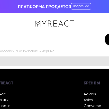
ПЛАТФОРМА ПРОДАЕТСЯ
Подробнее
оссовки Nike Invincible 3 черные
YREACT
БРЕНДЫ
нас
Adidas
зывы
Asics
вости
Converse