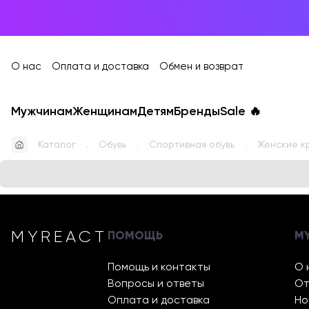
О нас
Оплата и доставка
Обмен и возврат
Мужчинам
Женщинам
Детям
Бренды
Sale
🔥
Каталог
Обувь
Спортивная обувь
Женские кр
MYREACT
ПОМОЩЬ
M
Помощь и контакты
О 
Вопросы и ответы
От
Оплата и доставка
Но