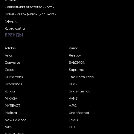
Статьи
Социальная ответственность
Политика Конфиденциальности
Оферта
Карта сайта
БРЕНДЫ
Adidas
Puma
Asics
Reebok
Converse
SALOMON
Crocs
Supreme
Dr Martens
The North Face
Havaianas
UGG
Kappa
Under armour
MIKASA
VANS
MYREACT
A.P.C.
Melissa
Undefeated
New Balance
Levi’s
Nike
KITH