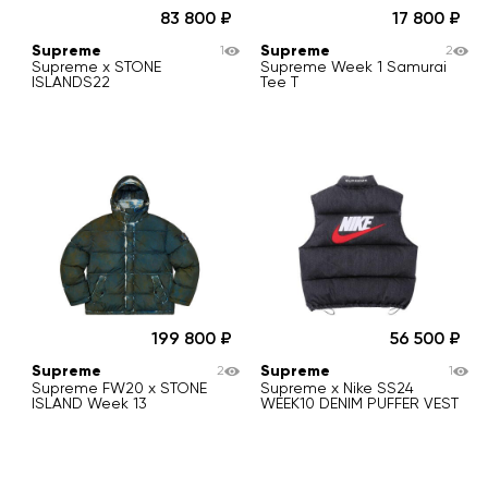
83 800
17 800
Supreme
Supreme
1
2
Supreme x STONE
Supreme Week 1 Samurai
ISLANDS22
Tee T
199 800
56 500
Supreme
Supreme
2
1
Supreme FW20 x STONE
Supreme x Nike SS24
ISLAND Week 13
WEEK10 DENIM PUFFER VEST