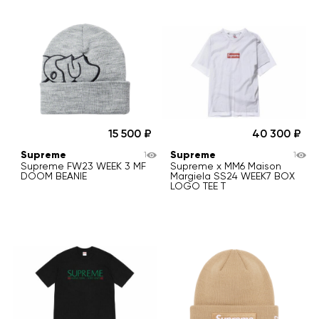
15 500
40 300
Supreme
Supreme
1
1
Supreme FW23 WEEK 3 MF
Supreme x MM6 Maison
DOOM BEANIE
Margiela SS24 WEEK7 BOX
LOGO TEE T