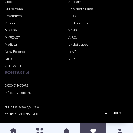
Crocs
Supreme
Dr Martens
The North Face
Havaianas
UGG
Kappa
Under armour
MIKASA
VANS
MYREACT
A.P.C.
Melissa
Undefeated
New Balance
Levi’s
Nike
KITH
OFF-WHITE
КОНТАКТЫ
8 800 511-53-72
info@myreact.ru
пн-пт с 09:00 до 13:00
чат
сб-вс с 12:00 до 18:00