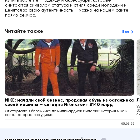
Купить supreme — одежду и аксессуары, которые
считаются символом статуса и стиля среди молодежи и
ценятся за свою аутентичность — можно на нашем сайте
прямо сейчас.
Читайте также
Все
NIKE: начали свой бизнес, продавая обувь из багажника
Л
своей машины — сегодня Nike стоит $140 млрд
У
S
От стартапа в багажнике до миллиардной империи: история Nike и
с
факты, которые вас удивят.
05.03.25