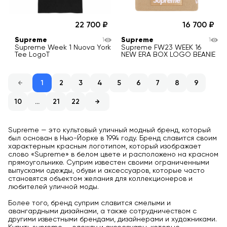
22 700
16 700
Supreme
Supreme
1
1
Supreme Week 1 Nuova York
Supreme FW23 WEEK 16
Tee LogoT
NEW ERA BOX LOGO BEANIE
1
2
3
4
5
6
7
8
9
10
...
21
22
Supreme — это культовый уличный модный бренд, который
был основан в Нью-Йорке в 1994 году. Бренд славится своим
характерным красным логотипом, который изображает
слово «Supreme» в белом цвете и расположено на красном
прямоугольнике. Суприм известен своими ограниченными
выпусками одежды, обуви и аксессуаров, которые часто
становятся объектом желания для коллекционеров и
любителей уличной моды.
Более того, бренд суприм славится смелыми и
авангардными дизайнами, а также сотрудничеством с
другими известными брендами, дизайнерами и художниками.