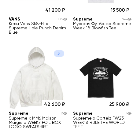
41 200
15 500
VANS
Supreme
109
744
Кеды Vans Sk8-Hi x
Мужская Футболка Supreme
Supreme Hole Punch Denim
Week 18 Blowfish Tee
Blue
42 600
25 900
Supreme
Supreme
2
1
Supreme x MM6 Maison
Supreme x Corteiz FW23
Margiela WEEK7 FOIL BOX
WEEK18 RULE THE WORLD
LOGO SWEATSHIRT
TEE T