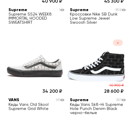
40 900
45 300
Supreme
Supreme
1
902
Supreme SS24 WEEK8
Кроссовки Nike SB Dunk
IMMORTAL HOODED
Low Supreme Jewel
SWEATSHIRT
Swoosh Silver
40 900
₽
34 200
28 600
VANS
Supreme
411
501
Кеды Vans Old Skool
Кеды Vans Sk8-Hi Supreme
Supreme Grid White
Hole Punch Denim Black
черно-белые