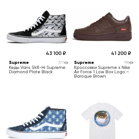
43 100
41 200
Supreme
Supreme
377
198
Кеды Vans Sk8-Hi Supreme
Кроссовки Supreme x Nike
Diamond Plate Black
Air Force 1 Low Box Logo –
Baroque Brown