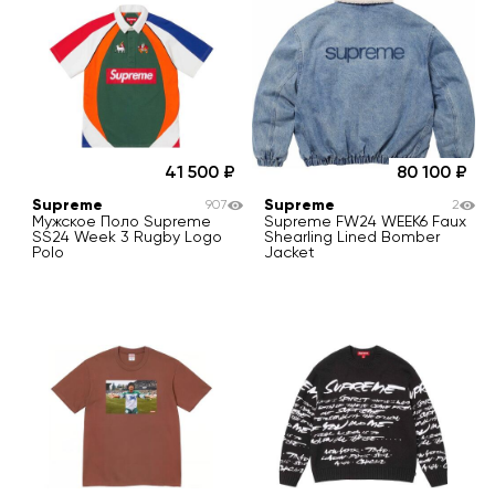
41 500
80 100
Supreme
Supreme
907
2
Мужское Поло Supreme
Supreme FW24 WEEK6 Faux
SS24 Week 3 Rugby Logo
Shearling Lined Bomber
Polo
Jacket