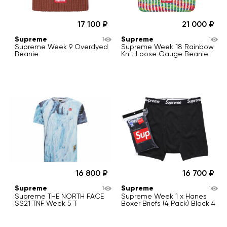
17 100
21 000
Supreme
Supreme
1
1
Supreme Week 9 Overdyed
Supreme Week 18 Rainbow
Beanie
Knit Loose Gauge Beanie
16 800
16 700
Supreme
Supreme
1
1
Supreme THE NORTH FACE
Supreme Week 1 x Hanes
SS21 TNF Week 5 T
Boxer Briefs (4 Pack) Black 4