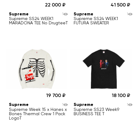
22 000
41 500
Supreme
Supreme
1
1
Supreme SS24 WEEK1
Supreme SS24 WEEK1
MARADONA TEE No DrugteeT
FUTURA SWEATER
19 700
18 100
Supreme
Supreme
1
1
Supreme Week 15 x Hanes x
Supreme SS23 Week9
Bones Thermal Crew 1 Pack
BUSINESS TEE T
LogoT