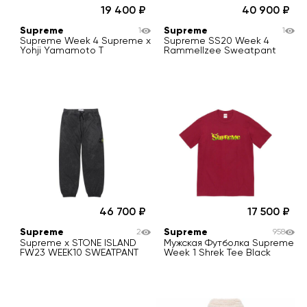
19 400
40 900
Supreme
Supreme
1
1
Supreme Week 4 Supreme x
Supreme SS20 Week 4
Yohji Yamamoto T
Rammellzee Sweatpant
46 700
17 500
Supreme
Supreme
2
958
Supreme x STONE ISLAND
Мужская Футболка Supreme
FW23 WEEK10 SWEATPANT
Week 1 Shrek Tee Black