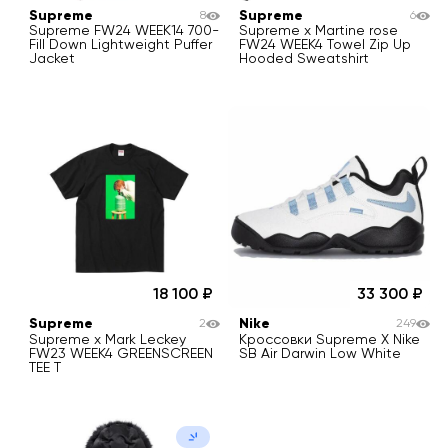
Supreme
Supreme
8
6
Supreme FW24 WEEK14 700-
Supreme x Martine rose
Fill Down Lightweight Puffer
FW24 WEEK4 Towel Zip Up
Jacket
Hooded Sweatshirt
18 100
33 300
Supreme
Nike
2
249
Supreme x Mark Leckey
Кроссовки Supreme X Nike
FW23 WEEK4 GREENSCREEN
SB Air Darwin Low White
TEE T